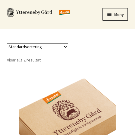
Hoppa
Hoppa
Meny
till
till
navigering
innehåll
Om oss
Handla online
Visar alla 2 resultat